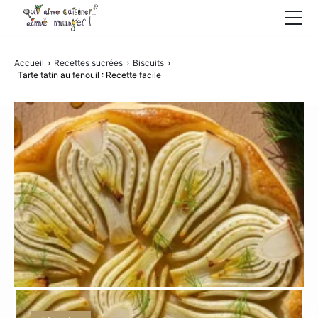
Boulangerie
Accueil
›
Recettes sucrées
›
Biscuits
›
Tarte tatin au fenouil : Recette facile
Petites chroniques
Recettes salées
Recettes sucrées